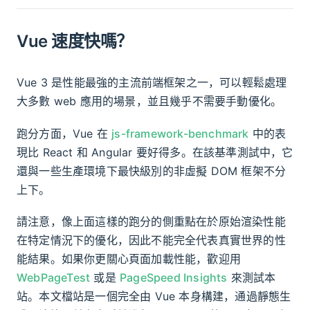
Vue 速度快嗎？
Vue 3 是性能最強的主流前端框架之一，可以輕鬆處理
大多數 web 應用的場景，並且幾乎不需要手動優化。
跑分方面，Vue 在
js-framework-benchmark
中的表
現比 React 和 Angular 要好得多。在該基準測試中，它
還與一些生產環境下最快級別的非虛擬 DOM 框架不分
上下。
請注意，像上面這樣的跑分的側重點在於原始渲染性能
在特定情況下的優化，因此不能完全代表真實世界的性
能結果。如果你更關心頁面加載性能，歡迎用
WebPageTest
或是
PageSpeed Insights
來測試本
站。本文檔站是一個完全由 Vue 本身構建，通過靜態生