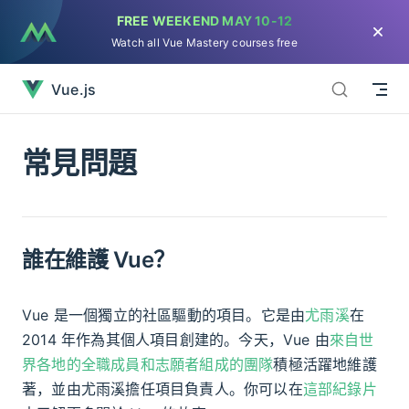
FREE WEEKEND
MAY 10-12
直接跳到內容
Watch all Vue Mastery courses free
常見問題已經加載完畢
Vue.js
常見問題
誰在維護 Vue？
Vue 是一個獨立的社區驅動的項目。它是由
尤雨溪
在
2014 年作為其個人項目創建的。今天，Vue 由
來自世
界各地的全職成員和志願者組成的團隊
積極活躍地維護
著，並由尤雨溪擔任項目負責人。你可以在
這部紀錄片