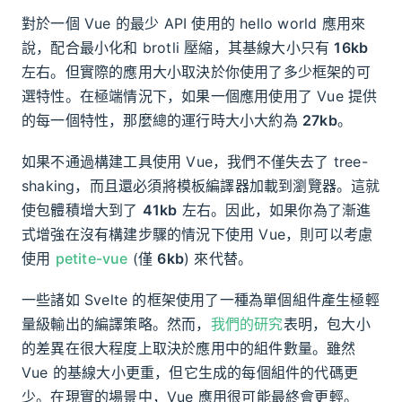
對於一個 Vue 的最少 API 使用的 hello world 應用來
說，配合最小化和 brotli 壓縮，其基線大小只有
16kb
左右。但實際的應用大小取決於你使用了多少框架的可
選特性。在極端情況下，如果一個應用使用了 Vue 提供
的每一個特性，那麼總的運行時大小大約為
27kb
。
如果不通過構建工具使用 Vue，我們不僅失去了 tree-
shaking，而且還必須將模板編譯器加載到瀏覽器。這就
使包體積增大到了
41kb
左右。因此，如果你為了漸進
式增強在沒有構建步驟的情況下使用 Vue，則可以考慮
使用
petite-vue
(僅
6kb
) 來代替。
一些諸如 Svelte 的框架使用了一種為單個組件產生極輕
量級輸出的編譯策略。然而，
我們的研究
表明，包大小
的差異在很大程度上取決於應用中的組件數量。雖然
Vue 的基線大小更重，但它生成的每個組件的代碼更
少。在現實的場景中，Vue 應用很可能最終會更輕。